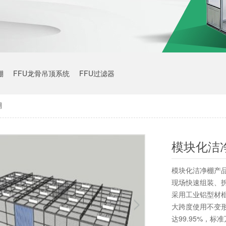
棚
FFU龙骨吊顶系统
FFU过滤器
棚
模块化洁
模块化洁净棚产
现场快速组装、
采用工业铝型材
大跨度使用不变形
达99.95%，标