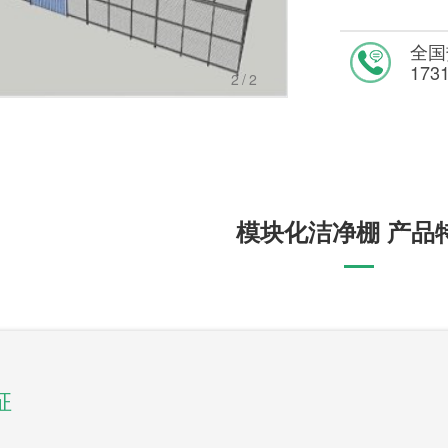
全国
173
2
/2
模块化洁净棚 产品
征