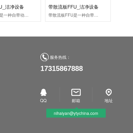
U_洁净设备
带散流板FFU_洁净设备
带法兰FFU是一种自带动力、具有过滤功效的模块化的末端送风装置。设有初、有效双级过滤网，风机从FFU顶部将空气吸入并经初、有效过滤器过滤，过滤后的洁净空气在整个出风面以0.45M/S+20%的风速匀速送出。可模块化连接使用，被广泛应用于无尘室,洁净工作台、洁净生产线、组装式洁净室和局部百级等场合。
带散流板FFU是一种自带动力、具有过滤功效的模块化的末端送风装置。设有初、有效双级过滤网，风机从FFU顶部将空气吸入并经初、有效过滤器过滤，过滤后的洁净空气在整个出风面以0.45M/S+20%的风速匀速送出。可模块化连接使用，被广泛应用于无尘室,洁净工作台、洁净生产线、组装式洁净室和局部百级等场合。
服务热线：
17315867888
QQ
邮箱
地址
nihaiyan@ytychina.com