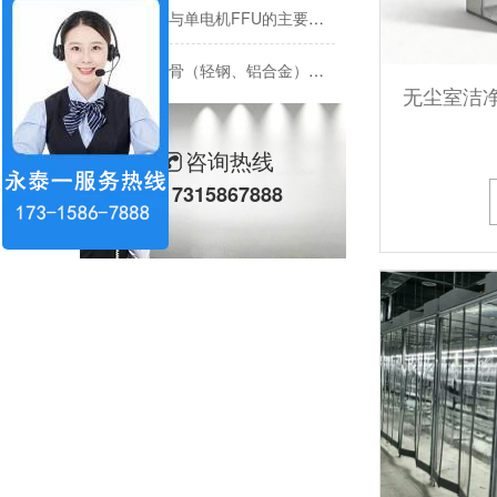
双电机FFU与单电机FFU的主要区别是什么？
不同材质龙骨（轻钢、铝合金）对净化灯寿命的影响
洁净棚方案与案例
咨询热线
上海盟裕建设-食品行业应用
17315867888
上海国际博览中心
2025永泰一年会盛典
食品药品濯要车向怎么选过滤器