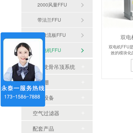
2000风量FFU
带法兰FFU
带散流板FFU
双电
双电机FFU
双电机FFU
效的模块化
FFU龙骨吊顶系统
洁净棚
不同材质龙骨（轻钢、铝合金）对净化灯寿命的影响
净化设备
洁净棚方案与案例
空气过滤器
上海盟裕建设-食品行业应用
配套产品